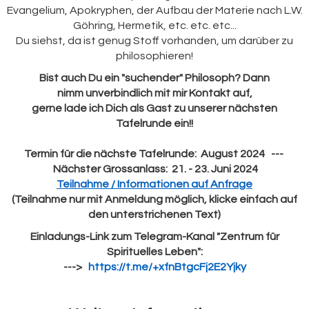
Evangelium, Apokryphen, der Aufbau der Materie nach L.W.
Göhring, Hermetik, etc. etc. etc...
Du siehst, da ist genug Stoff vorhanden, um darüber zu
philosophieren!
Bist auch Du ein "suchender" Philosoph? Dann
nimm unverbindlich mit mir Kontakt auf,
gerne lade ich Dich als Gast zu unserer nächsten
Tafelrunde ein!!
Termin für die nächste Tafelrunde: August 2024 ---
Nächster Grossanlass: 21. - 23. Juni 2024
Teilnahme / Informationen auf Anfrage
(Teilnahme nur mit Anmeldung möglich, klicke einfach auf
den unterstrichenen Text)
Einladungs-Link zum Telegram-Kanal "Zentrum für
Spirituelles Leben":
--->
https://t.me/+xfnBtgcFj2E2Yjky