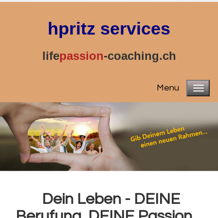
hpritz ser
vices
life
passion
-coaching.ch
Menu
Dein Leben - DEINE
Berufung, DEINE Passion...