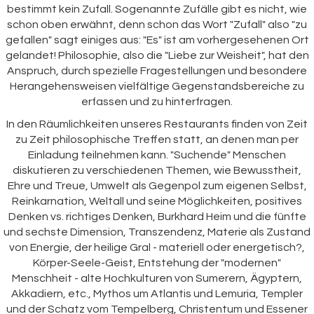
bestimmt kein Zufall. Sogenannte Zufälle gibt es nicht, wie
schon oben erwähnt, denn schon das Wort "Zufall" also "zu
gefallen" sagt einiges aus: "Es" ist am vorhergesehenen Ort
gelandet! Philosophie, also die "Liebe zur Weisheit", hat den
Anspruch, durch spezielle Fragestellungen und besondere
Herangehensweisen vielfältige Gegenstandsbereiche zu
erfassen und zu hinterfragen.
In den Räumlichkeiten unseres Restaurants finden von Zeit
zu Zeit philosophische Treffen statt, an denen man per
Einladung teilnehmen kann. "Suchende" Menschen
diskutieren zu verschiedenen Themen, wie Bewusstheit,
Ehre und Treue, Umwelt als Gegenpol zum eigenen Selbst,
Reinkarnation, Weltall und seine Möglichkeiten, positives
Denken vs. richtiges Denken, Burkhard Heim und die fünfte
und sechste Dimension, Transzendenz, Materie als Zustand
von Energie, der heilige Gral - materiell oder energetisch?,
Körper-Seele-Geist, Entstehung der "modernen"
Menschheit - alte Hochkulturen von Sumerern, Ägyptern,
Akkadiern, etc., Mythos um Atlantis und Lemuria, Templer
und der Schatz vom Tempelberg, Christentum und Essener