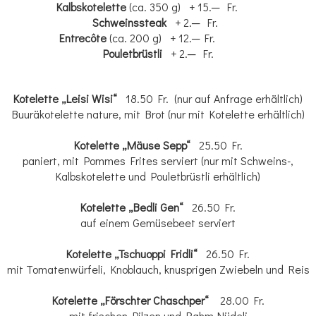
Kalbskotelette
(ca. 350 g) + 15.─ Fr.
Schweinssteak
+ 2.─ Fr.
Entrecôte
(ca. 200 g) + 12.─ Fr.
Pouletbrüstli
+ 2.─ Fr.
Kotelette „Leisi Wisi“
18.50 Fr. (nur auf Anfrage erhältlich)
Buuräkotelette nature, mit Brot (nur mit Kotelette erhältlich)
Kotelette „Mäuse Sepp“
25.50 Fr.
paniert, mit Pommes Frites serviert (nur mit Schweins-,
Kalbskotelette und Pouletbrüstli erhältlich)
Kotelette „Bedli Gen“
26.50 Fr.
auf einem Gemüsebeet serviert
Kotelette „Tschuoppi Fridli“
26.50 Fr.
mit Tomatenwürfeli, Knoblauch, knusprigen Zwiebeln und Reis
Kotelette „Förschter Chaschper“
28.00 Fr.
mit frischen Pilzen und Rahm-Nüdeli