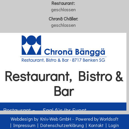
Restaurant:
geschlossen
Chronä Chäller:
geschlossen
Webdesign by Kniv-Web GmbH
-
Powered by Worldsoft
|
Impressum
|
Datenschutzerklärung
|
Kontakt
|
Login